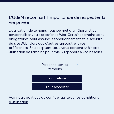
L’UdeM reconnaît l’importance de respecter la
vie privée
L’utilisation de témoins nous permet d’améliorer et de
Tous droits réservés | Centre hospitalier universitaire vétérinaire de l'Université
personnaliser votre expérience Web. Certains témoins sont
de Montréal | 2026
obligatoires pour assurer le fonctionnement et la sécurité
du site Web, alors que d’autres enregistrent vos
Paramètres des témoins
préférences. En acceptant tout, vous consentez à notre
utilisation de témoins pour mieux répondre à vos besoins.
Personnaliser les
>
témoins
Tout refuser
Tout accepter
Voir notre
politique de confidentialité
et nos
conditions
d’utilisation
.