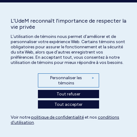
L’UdeM reconnaît l’importance de respecter la
vie privée
L’utilisation de témoins nous permet d’améliorer et de
Tous droits réservés | Centre hospitalier universitaire vétérinaire de l'Université
personnaliser votre expérience Web. Certains témoins sont
de Montréal | 2026
obligatoires pour assurer le fonctionnement et la sécurité
du site Web, alors que d’autres enregistrent vos
Paramètres des témoins
préférences. En acceptant tout, vous consentez à notre
utilisation de témoins pour mieux répondre à vos besoins.
Personnaliser les
>
témoins
Tout refuser
Tout accepter
Voir notre
politique de confidentialité
et nos
conditions
d’utilisation
.