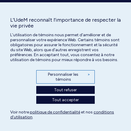
L’UdeM reconnaît l’importance de respecter la
vie privée
L’utilisation de témoins nous permet d’améliorer et de
Tous droits réservés | Centre hospitalier universitaire vétérinaire de l'Université
personnaliser votre expérience Web. Certains témoins sont
de Montréal | 2026
obligatoires pour assurer le fonctionnement et la sécurité
du site Web, alors que d’autres enregistrent vos
Paramètres des témoins
préférences. En acceptant tout, vous consentez à notre
utilisation de témoins pour mieux répondre à vos besoins.
Personnaliser les
>
témoins
Tout refuser
Tout accepter
Voir notre
politique de confidentialité
et nos
conditions
d’utilisation
.