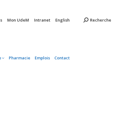
ambulatoire
Pharmacie
Emplois
Contact
s
Mon UdeM
Intranet
English
Recherche
e
Pharmacie
Emplois
Contact