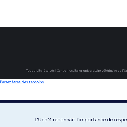
Tous droits réservés | Centre hospitalier universitaire vétérinaire de l'
Paramètres des témoins
L’UdeM reconnaît l’importance de respec