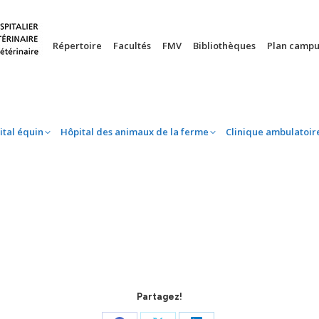
nie
Hôpital équin
Hôpital des animaux de la ferme
Clinique 
Répertoire
Facultés
FMV
Bibliothèques
Plan campu
ital équin
Hôpital des animaux de la ferme
Clinique ambulatoir
Partagez!