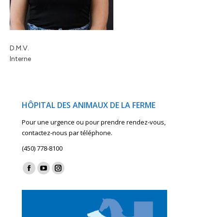
D.M.V.
Interne
HÔPITAL DES ANIMAUX DE LA FERME
Pour une urgence ou pour prendre rendez-vous,
contactez-nous par téléphone.
(450) 778-8100
Find us on:
Facebook
YouTube
Instagram
page
page
page
opens
opens
opens
in
in
in