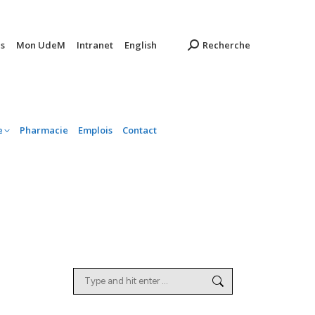
ambulatoire
Pharmacie
Emplois
Contact
s
Mon UdeM
Intranet
English
Recherche
e
Pharmacie
Emplois
Contact
Search: