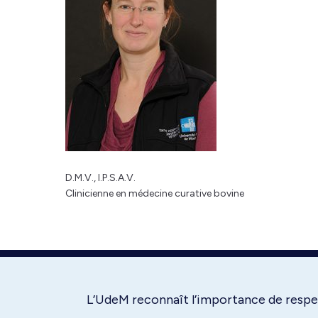
D.M.V., I.P.S.A.V.
Clinicienne en médecine curative bovine
L’UdeM reconnaît l’importance de respec