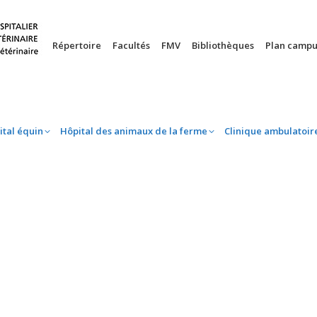
nie
Hôpital équin
Hôpital des animaux de la ferme
Clinique 
Répertoire
Facultés
FMV
Bibliothèques
Plan campu
ital équin
Hôpital des animaux de la ferme
Clinique ambulatoir