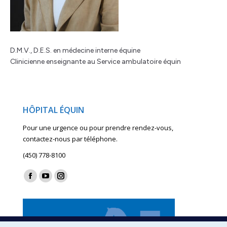
D.M.V., D.E.S. en médecine interne équine
Clinicienne enseignante au Service ambulatoire équin
HÔPITAL ÉQUIN
Pour une urgence ou pour prendre rendez-vous,
contactez-nous par téléphone.
(450) 778-8100
Find us on:
Facebook
YouTube
Instagram
page
page
page
opens
opens
opens
in
in
in