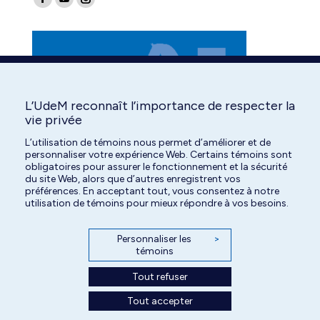
Facebook
YouTube
Instagram
page
page
page
opens
opens
opens
in
in
in
new
new
new
window
window
window
L’UdeM reconnaît l’importance de respecter la
vie privée
L’utilisation de témoins nous permet d’améliorer et de
personnaliser votre expérience Web. Certains témoins sont
obligatoires pour assurer le fonctionnement et la sécurité
du site Web, alors que d’autres enregistrent vos
préférences. En acceptant tout, vous consentez à notre
utilisation de témoins pour mieux répondre à vos besoins.
Personnaliser les
>
témoins
Tout refuser
Tout accepter