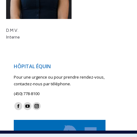
D.M.V.
Interne
HÔPITAL ÉQUIN
Pour une urgence ou pour prendre rendez-vous,
contactez-nous par téléphone.
(450) 778-8100
Find us on:
Facebook
YouTube
Instagram
page
page
page
opens
opens
opens
in
in
in