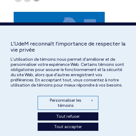
Facebook
YouTube
Instagram
page
page
page
opens
opens
opens
in
in
in
new
new
new
window
window
window
L’UdeM reconnaît l’importance de respecter la
vie privée
L’utilisation de témoins nous permet d’améliorer et de
personnaliser votre expérience Web. Certains témoins sont
obligatoires pour assurer le fonctionnement et la sécurité
du site Web, alors que d’autres enregistrent vos
préférences. En acceptant tout, vous consentez à notre
utilisation de témoins pour mieux répondre à vos besoins.
Personnaliser les
>
témoins
Tout refuser
Tout accepter