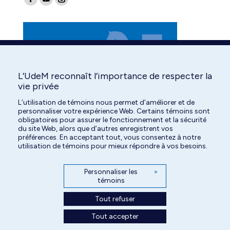
Facebook
YouTube
Instagram
page
page
page
opens
opens
opens
in
in
in
new
new
new
window
window
window
L’UdeM reconnaît l’importance de respecter la
vie privée
L’utilisation de témoins nous permet d’améliorer et de
personnaliser votre expérience Web. Certains témoins sont
obligatoires pour assurer le fonctionnement et la sécurité
du site Web, alors que d’autres enregistrent vos
préférences. En acceptant tout, vous consentez à notre
utilisation de témoins pour mieux répondre à vos besoins.
Personnaliser les
>
témoins
Tout refuser
Tout accepter