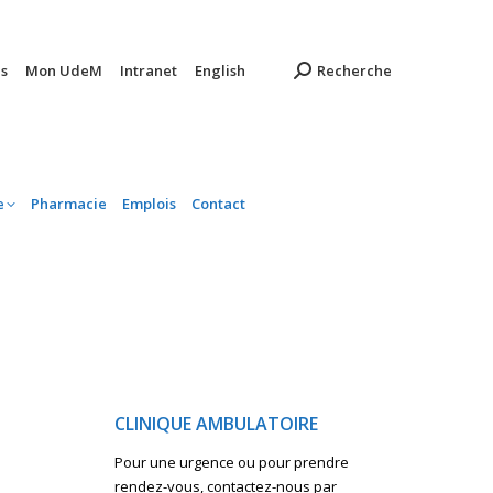
ambulatoire
Pharmacie
Emplois
Contact
s
Mon UdeM
Intranet
English
Recherche
e
Pharmacie
Emplois
Contact
CLINIQUE AMBULATOIRE
Pour une urgence ou pour prendre
rendez-vous, contactez-nous par