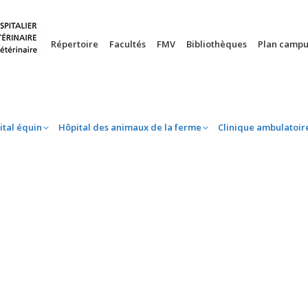
nie
Hôpital équin
Hôpital des animaux de la ferme
Clinique 
Répertoire
Facultés
FMV
Bibliothèques
Plan campu
ital équin
Hôpital des animaux de la ferme
Clinique ambulatoir