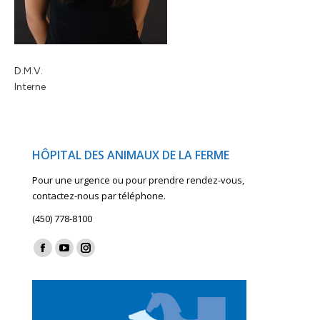
D.M.V.
Interne
HÔPITAL DES ANIMAUX DE LA FERME
Pour une urgence ou pour prendre rendez-vous,
contactez-nous par téléphone.
(450) 778-8100
Find us on:
Facebook
YouTube
Instagram
page
page
page
opens
opens
opens
in
in
in