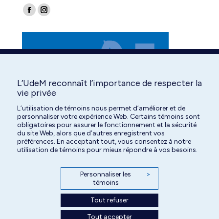
Find us on:
Facebook
Instagram
page
page
opens
opens
in
in
new
new
window
window
L’UdeM reconnaît l’importance de respecter la
vie privée
L’utilisation de témoins nous permet d’améliorer et de
personnaliser votre expérience Web. Certains témoins sont
obligatoires pour assurer le fonctionnement et la sécurité
du site Web, alors que d’autres enregistrent vos
préférences. En acceptant tout, vous consentez à notre
utilisation de témoins pour mieux répondre à vos besoins.
Personnaliser les
>
témoins
Tout refuser
Tout accepter