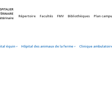
nie
Hôpital équin
Hôpital des animaux de la ferme
Clinique 
Répertoire
Facultés
FMV
Bibliothèques
Plan campu
ital équin
Hôpital des animaux de la ferme
Clinique ambulatoir