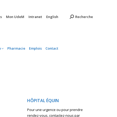
ambulatoire
Pharmacie
Emplois
Contact
s
Mon UdeM
Intranet
English
Recherche
e
Pharmacie
Emplois
Contact
HÔPITAL ÉQUIN
Pour une urgence ou pour prendre
rendez-vous, contactez-nous par