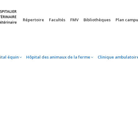
nie
Hôpital équin
Hôpital des animaux de la ferme
Clinique 
Répertoire
Facultés
FMV
Bibliothèques
Plan campu
ital équin
Hôpital des animaux de la ferme
Clinique ambulatoir