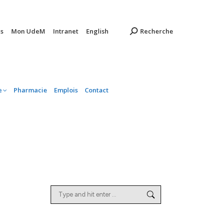
ambulatoire
Pharmacie
Emplois
Contact
s
Mon UdeM
Intranet
English
Recherche
e
Pharmacie
Emplois
Contact
Search: