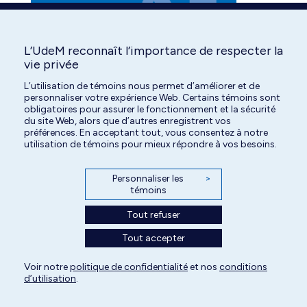
in
in
in
new
new
new
window
window
window
L’UdeM reconnaît l’importance de respecter la
vie privée
L’utilisation de témoins nous permet d’améliorer et de
personnaliser votre expérience Web. Certains témoins sont
obligatoires pour assurer le fonctionnement et la sécurité
du site Web, alors que d’autres enregistrent vos
préférences. En acceptant tout, vous consentez à notre
utilisation de témoins pour mieux répondre à vos besoins.
Personnaliser les
>
témoins
Tout refuser
Tout accepter
Tous droits réservés | Centre hospitalier universitaire vétérinaire de l'Université
Voir notre
politique de confidentialité
et nos
conditions
d’utilisation
.
de Montréal | 2026
Paramètres des témoins