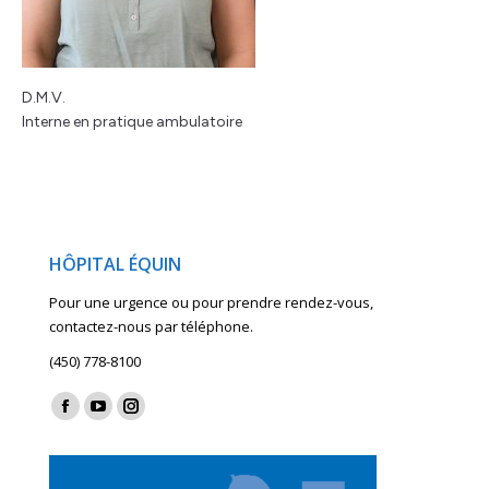
D.M.V.
Interne en pratique ambulatoire
HÔPITAL ÉQUIN
Pour une urgence ou pour prendre rendez-vous,
contactez-nous par téléphone.
(450) 778-8100
Find us on:
Facebook
YouTube
Instagram
page
page
page
opens
opens
opens