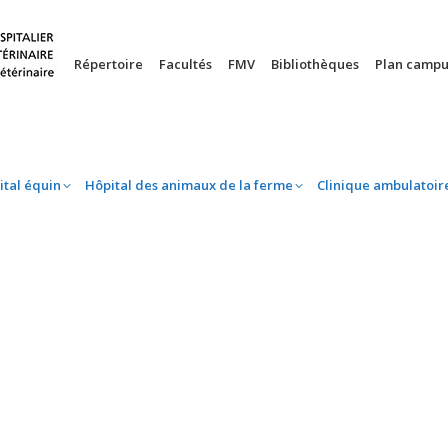
nie
Hôpital équin
Hôpital des animaux de la ferme
Clinique 
Répertoire
Facultés
FMV
Bibliothèques
Plan campu
ital équin
Hôpital des animaux de la ferme
Clinique ambulatoir