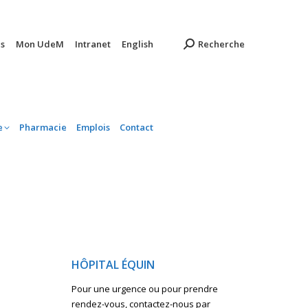
ambulatoire
Pharmacie
Emplois
Contact
s
Mon UdeM
Intranet
English
Recherche
e
Pharmacie
Emplois
Contact
HÔPITAL ÉQUIN
Pour une urgence ou pour prendre
rendez-vous, contactez-nous par