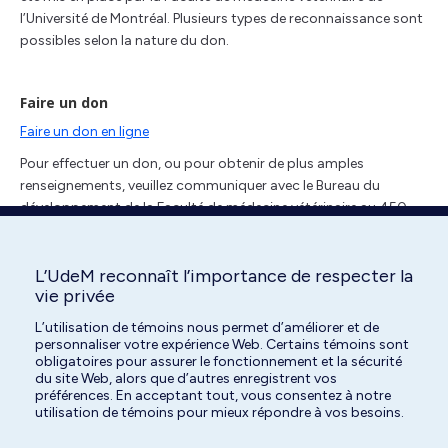
l’Université de Montréal. Plusieurs types de reconnaissance sont
possibles selon la nature du don.
Faire un don
Faire un don en ligne
Pour effectuer un don, ou pour obtenir de plus amples
renseignements, veuillez communiquer avec le Bureau du
développement de la Faculté de médecine vétérinaire au 450-
773-8521 poste 8552 ou
par courriel
. N’oubliez pas de spécifier
votre intérêt pour le Centre hospitalier universitaire vétérinaire et
spécifier à quel secteur ou service votre don doit être attribué,
L’UdeM reconnaît l’importance de respecter la
vie privée
s’il y a lieu.
L’utilisation de témoins nous permet d’améliorer et de
personnaliser votre expérience Web. Certains témoins sont
obligatoires pour assurer le fonctionnement et la sécurité
du site Web, alors que d’autres enregistrent vos
préférences. En acceptant tout, vous consentez à notre
utilisation de témoins pour mieux répondre à vos besoins.