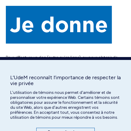
Pour effectuer un don (autre qu’en ligne), ou pour obtenir de
plus amples renseignements, veuillez communiquer avec nous
au 450-773-8521 poste 8552 ou
par courriel
. N’oubliez pas de
spécifier à quel secteur ou service votre don doit être attribué,
L’UdeM reconnaît l’importance de respecter la
vie privée
s’il y a lieu.
L’utilisation de témoins nous permet d’améliorer et de
personnaliser votre expérience Web. Certains témoins sont
obligatoires pour assurer le fonctionnement et la sécurité
du site Web, alors que d’autres enregistrent vos
préférences. En acceptant tout, vous consentez à notre
utilisation de témoins pour mieux répondre à vos besoins.