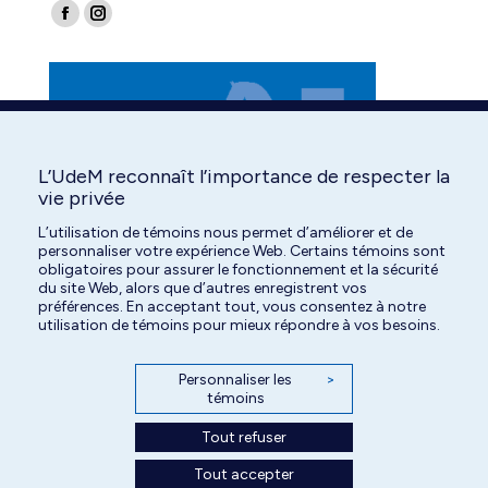
Find us on:
Facebook
Instagram
page
page
opens
opens
in
in
new
new
window
window
L’UdeM reconnaît l’importance de respecter la
vie privée
L’utilisation de témoins nous permet d’améliorer et de
personnaliser votre expérience Web. Certains témoins sont
obligatoires pour assurer le fonctionnement et la sécurité
du site Web, alors que d’autres enregistrent vos
préférences. En acceptant tout, vous consentez à notre
utilisation de témoins pour mieux répondre à vos besoins.
Personnaliser les
>
témoins
Tout refuser
Tout accepter