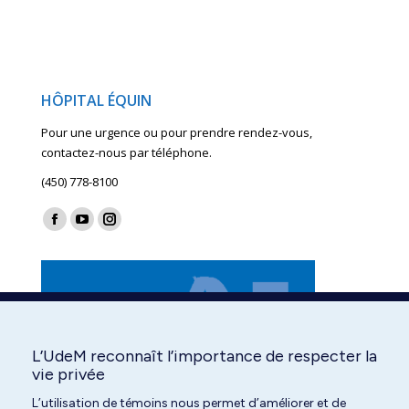
HÔPITAL ÉQUIN
Pour une urgence ou pour prendre rendez-vous,
contactez-nous par téléphone.
(450) 778-8100
Find us on:
Facebook
YouTube
Instagram
page
page
page
opens
opens
opens
in
in
in
new
new
new
window
window
window
L’UdeM reconnaît l’importance de respecter la
vie privée
L’utilisation de témoins nous permet d’améliorer et de