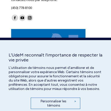
(450) 778-8100
Find us on:
Facebook
YouTube
Instagram
page
page
page
opens
opens
opens
in
in
in
new
new
new
window
window
window
L’UdeM reconnaît l’importance de respecter la
vie privée
L’utilisation de témoins nous permet d’améliorer et de
personnaliser votre expérience Web. Certains témoins sont
obligatoires pour assurer le fonctionnement et la sécurité
du site Web, alors que d’autres enregistrent vos
préférences. En acceptant tout, vous consentez à notre
utilisation de témoins pour mieux répondre à vos besoins.
Personnaliser les
>
témoins