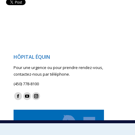
HÔPITAL ÉQUIN
Pour une urgence ou pour prendre rendez-vous,
contactez-nous par téléphone.
(450) 778-8100
Find us on:
Facebook
YouTube
Instagram
page
page
page
opens
opens
opens
in
in
in
new
new
new