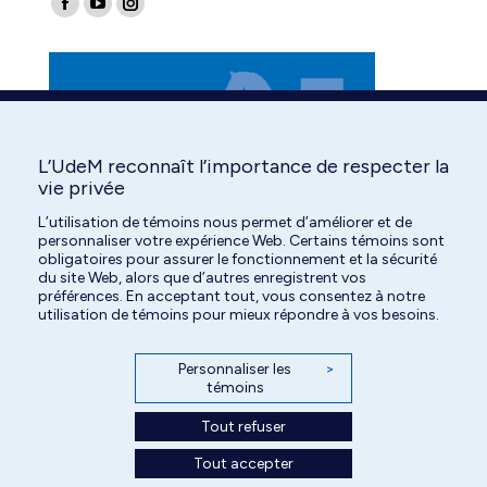
Facebook
YouTube
Instagram
page
page
page
opens
opens
opens
in
in
in
new
new
new
window
window
window
L’UdeM reconnaît l’importance de respecter la
vie privée
L’utilisation de témoins nous permet d’améliorer et de
personnaliser votre expérience Web. Certains témoins sont
obligatoires pour assurer le fonctionnement et la sécurité
du site Web, alors que d’autres enregistrent vos
préférences. En acceptant tout, vous consentez à notre
utilisation de témoins pour mieux répondre à vos besoins.
Personnaliser les
>
témoins
Tout refuser
Tout accepter