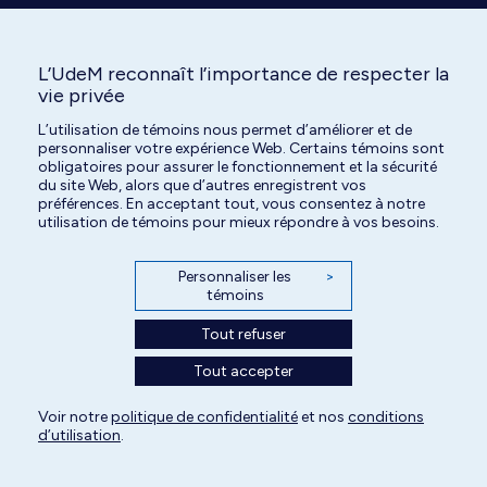
L’UdeM reconnaît l’importance de respecter la
vie privée
L’utilisation de témoins nous permet d’améliorer et de
personnaliser votre expérience Web. Certains témoins sont
obligatoires pour assurer le fonctionnement et la sécurité
Tous droits réservés | Centre hospitalier universitaire vétérinaire de l'Université
du site Web, alors que d’autres enregistrent vos
préférences. En acceptant tout, vous consentez à notre
de Montréal | 2026
utilisation de témoins pour mieux répondre à vos besoins.
Paramètres des témoins
Personnaliser les
>
témoins
Tout refuser
Tout accepter
Voir notre
politique de confidentialité
et nos
conditions
d’utilisation
.