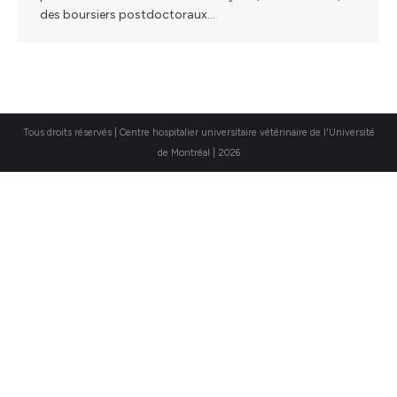
des boursiers postdoctoraux…
Tous droits réservés | Centre hospitalier universitaire vétérinaire de l'Université
de Montréal | 2026