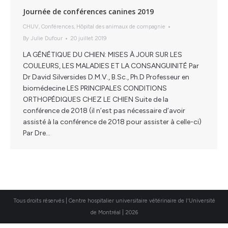
Journée de conférences canines 2019
CHUV
,
Conférences
,
Hôpital des animaux de compagnie
By
Julie Dufour
20 juillet 2019
LA GÉNÉTIQUE DU CHIEN: MISES À JOUR SUR LES
COULEURS, LES MALADIES ET LA CONSANGUINITÉ Par
Dr David Silversides D.M.V., B.Sc., Ph.D Professeur en
biomédecine LES PRINCIPALES CONDITIONS
ORTHOPÉDIQUES CHEZ LE CHIEN Suite de la
conférence de 2018 (il n’est pas nécessaire d’avoir
assisté à la conférence de 2018 pour assister à celle-ci)
Par Dre…
Tous droits réservés | Centre hospitalier universitaire vétérinaire de l'Université
de Montréal | 2026