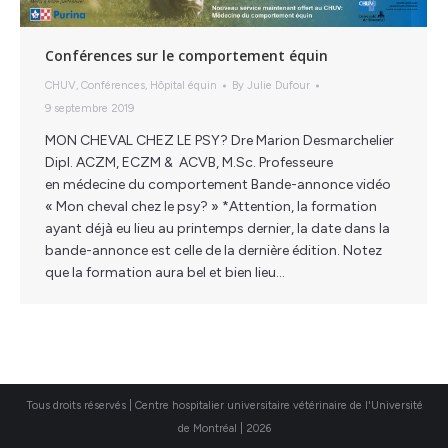
Conférences sur le comportement équin
CHUV
,
Conférences
,
Hôpital équin
By
Julie Dufour
9 septembre 2019
MON CHEVAL CHEZ LE PSY? Dre Marion Desmarchelier
Dipl. ACZM, ECZM & ACVB, M.Sc. Professeure
en médecine du comportement Bande-annonce vidéo
« Mon cheval chez le psy? » *Attention, la formation
ayant déjà eu lieu au printemps dernier, la date dans la
bande-annonce est celle de la dernière édition. Notez
que la formation aura bel et bien lieu…
Tous droits réservés | Centre hospitalier universitaire vétérinaire de l'Université
de Montréal | 2026