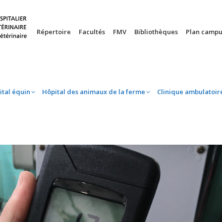
nie
Hôpital équin
Hôpital des animaux de la ferme
Clinique 
Répertoire
Facultés
FMV
Bibliothèques
Plan campu
ital équin
Hôpital des animaux de la ferme
Clinique ambulatoir