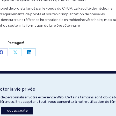
ratique de ce système de collecte rapide d’information.
 appel de projets lancé par le Fonds du CHUV. La Faculté de médecine
on d’équipements de pointe et soutenir l’implantation de nouvelles
emeurer une référence internationale en médecine vétérinaire, mais a
 de soutenir la formation de la relève vétérinaire.
Partagez!
Share
Share
Share
on
on
on
Facebook
X
LinkedIn
ter la vie privée
 de personnaliser votre expérience Web. Certains témoins sont obligato
références. En acceptant tout, vous consentez à notre utilisation de t
Tout accepter
Université de Montréal | 2026