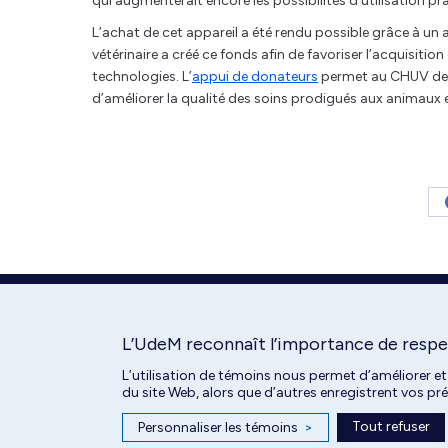
qui augmenterait encore les possibilités d’utilisation p
L’achat de cet appareil a été rendu possible grâce à un
vétérinaire a créé ce fonds afin de favoriser l’acquisiti
technologies. L’
appui de donateurs
permet au CHUV de d
d’améliorer la qualité des soins prodigués aux animaux et
L’UdeM reconnaît l’importance de respec
L’utilisation de témoins nous permet d’améliorer et
du site Web, alors que d’autres enregistrent vos p
Tout refuser
Personnaliser les témoins
>
Tous droits réservés | Centre hospitalier universitaire vétérinaire de l'