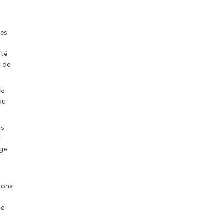
les
ité
s de
ée
ou
ns
e
age
tons
ce