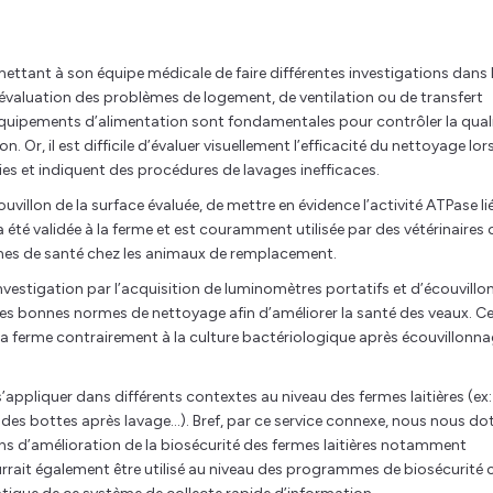
ettant à son équipe médicale de faire différentes investigations dans 
évaluation des problèmes de logement, de ventilation ou de transfert
quipements d’alimentation sont fondamentales pour contrôler la qual
on. Or, il est difficile d’évaluer visuellement l’efficacité du nettoyage lor
ies et indiquent des procédures de lavages inefficaces.
villon de la surface évaluée, de mettre en évidence l’activité ATPase li
 été validée à la ferme et est couramment utilisée par des vétérinaires 
èmes de santé chez les animaux de remplacement.
nvestigation par l’acquisition de luminomètres portatifs et d’écouvillo
es bonnes normes de nettoyage afin d’améliorer la santé des veaux. C
 la ferme contrairement à la culture bactériologique après écouvillonn
’appliquer dans différents contextes au niveau des fermes laitières (ex:
es bottes après lavage…). Bref, par ce service connexe, nous nous do
ns d’amélioration de la biosécurité des fermes laitières notamment
ait également être utilisé au niveau des programmes de biosécurité 