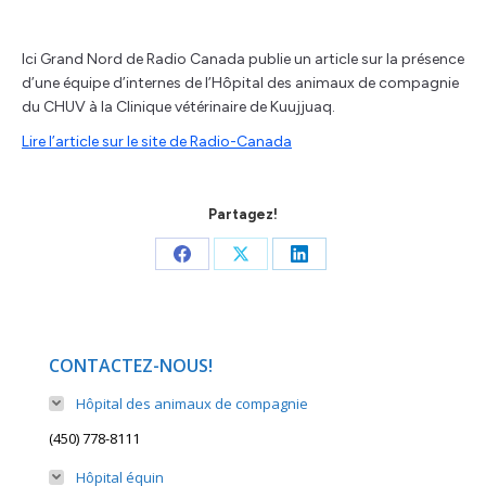
Ici Grand Nord de Radio Canada publie un article sur la présence
d’une équipe d’internes de l’Hôpital des animaux de compagnie
du CHUV à la Clinique vétérinaire de Kuujjuaq.
Lire l’article sur le site de Radio-Canada
Partagez!
Share
Share
Share
on
on
on
Facebook
X
LinkedIn
CONTACTEZ-NOUS!
Hôpital des animaux de compagnie
(450) 778-8111
Hôpital équin