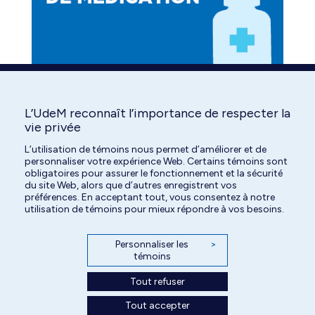
L’UdeM reconnaît l’importance de respecter la
Find us on:
Facebook
YouTube
Instagram
vie privée
page
page
page
L’utilisation de témoins nous permet d’améliorer et de
personnaliser votre expérience Web. Certains témoins sont
opens
opens
opens
obligatoires pour assurer le fonctionnement et la sécurité
in
in
in
du site Web, alors que d’autres enregistrent vos
préférences. En acceptant tout, vous consentez à notre
new
new
new
utilisation de témoins pour mieux répondre à vos besoins.
window
window
window
Personnaliser les
>
témoins
Tout refuser
Tout accepter