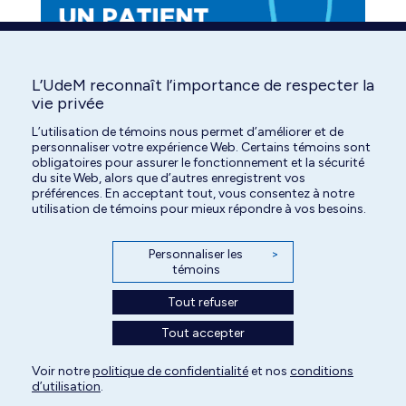
L’UdeM reconnaît l’importance de respecter la
vie privée
L’utilisation de témoins nous permet d’améliorer et de
personnaliser votre expérience Web. Certains témoins sont
obligatoires pour assurer le fonctionnement et la sécurité
du site Web, alors que d’autres enregistrent vos
préférences. En acceptant tout, vous consentez à notre
utilisation de témoins pour mieux répondre à vos besoins.
Personnaliser les
>
témoins
Tout refuser
Tout accepter
Tous droits réservés | Centre hospitalier universitaire vétérinaire de l'Université
Voir notre
politique de confidentialité
et nos
conditions
d’utilisation
.
de Montréal | 2026