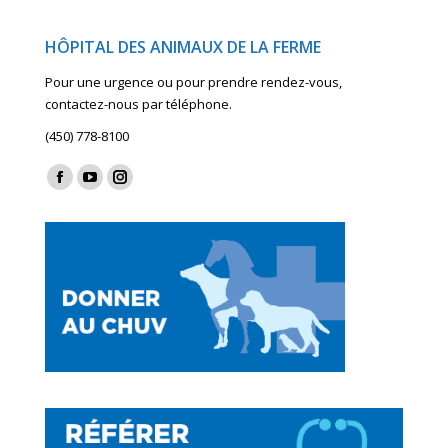
Facebook
X
LinkedIn
HÔPITAL DES ANIMAUX DE LA FERME
Pour une urgence ou pour prendre rendez-vous,
contactez-nous par téléphone.
(450) 778-8100
Find us on:
Facebook
YouTube
Instagram
page
page
page
opens
opens
opens
in
in
in
new
new
new
window
window
window