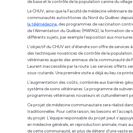
de base et le contrôle de la population canine du villag
Le CHUV, ainsi que la Faculté de médecine vétérinaire de 
communautés autochtones du Nord du Québec depuis de
la télémédecine
, des programmes de vaccination contre l
de l’Alimentation du Québec (MAPAQ), la formation de va
différents sujets, par exemple l’exposition aux morsures 
L’objectif du CHUV est d’étendre son offre de servic
des techniques novatrices de contrôle de la population.
vétérinaires auprès des animaux de la communauté de Pa
Laurent inaccessible par la route. Les services offerts se
sous-cutanés. Une première visite a déjà eu lieu ce print
L’augmentation des coûts, combinée aux barrières géo
système de soins vétérinaires. Le programme de subven
programmes vétérinaires novateurs et culturellement
Ce projet de médecine communautaire sera réalisé dans l
traditionnelles. Pour cette raison, les besoins et l’acc
du projet. L’équipe responsable du projet peut s’appuye
en médecine générale, en reproduction animale, mais aus
de cette communauté, en plus de détenir d’une vaste 