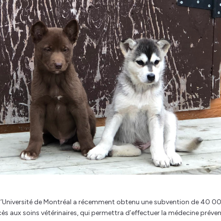
de l’Université de Montréal a récemment obtenu une subvention de 40 0
ccès aux soins vétérinaires, qui permettra d’effectuer la médecine préven