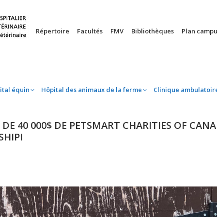
nie
Hôpital équin
Hôpital des animaux de la ferme
Clinique 
Répertoire
Facultés
FMV
Bibliothèques
Plan campu
ital équin
Hôpital des animaux de la ferme
Clinique ambulatoir
DE 40 000$ DE PETSMART CHARITIES OF CANAD
HIPI