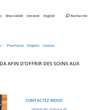
ambulatoire
Pharmacie
Emplois
Contact
s
Mon UdeM
Intranet
English
Recherche
e
Pharmacie
Emplois
Contact
A AFIN D’OFFRIR DES SOINS AUX
CONTACTEZ-NOUS!
Hôpital des animaux de