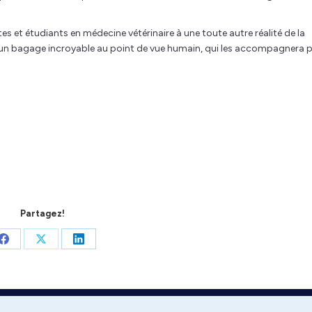
s et étudiants en médecine vétérinaire à une toute autre réalité de la
ir un bagage incroyable au point de vue humain, qui les accompagnera p
Partagez!
Share
Share
Share
on
on
on
Facebook
X
LinkedIn