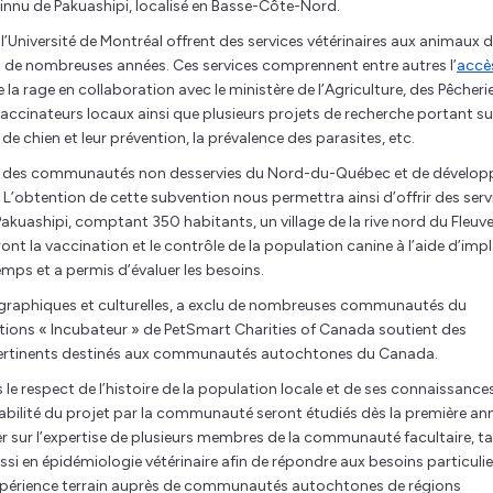
e innu de Pakuashipi, localisé en Basse-Côte-Nord.
l’Université de Montréal offrent des services vétérinaires aux animaux 
 nombreuses années. Ces services comprennent entre autres l’
accè
a rage en collaboration avec le ministère de l’Agriculture, des Pêcherie
ccinateurs locaux ainsi que plusieurs projets de recherche portant su
de chien et leur prévention, la prévalence des parasites, etc.
es à des communautés non desservies du Nord-du-Québec et de dévelop
 L’obtention de cette subvention nous permettra ainsi d’offrir des serv
kuashipi, comptant 350 habitants, un village de la rive nord du Fleuve
ront la vaccination et le contrôle de la population canine à l’aide d’imp
emps et a permis d’évaluer les besoins.
graphiques et culturelles, a exclu de nombreuses communautés du
tions « Incubateur » de PetSmart Charities of Canada soutient des
 pertinents destinés aux communautés autochtones du Canada.
e respect de l’histoire de la population locale et de ses connaissance
eptabilité du projet par la communauté seront étudiés dès la première an
r sur l’expertise de plusieurs membres de la communauté facultaire, t
si en épidémiologie vétérinaire afin de répondre aux besoins particulie
expérience terrain auprès de communautés autochtones de régions