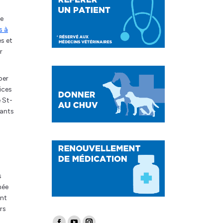
de
s à
s et
r
per
ices
 St-
lants
s
née
ant
rs
Find us on: