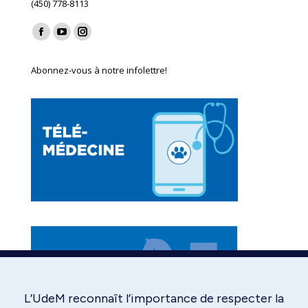
(450) 778-8113
Find us on:
Facebook
YouTube
Instagram
page
page
page
Abonnez-vous à notre infolettre!
opens
opens
opens
in
in
in
new
new
new
window
window
window
L’UdeM reconnaît l’importance de respecter la