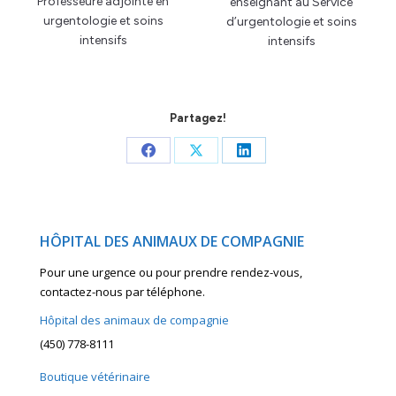
Professeure adjointe en
enseignant au Service
urgentologie et soins
d’urgentologie et soins
intensifs
intensifs
Partagez!
Share
Share
Share
on
on
on
Facebook
X
LinkedIn
HÔPITAL DES ANIMAUX DE COMPAGNIE
Pour une urgence ou pour prendre rendez-vous,
contactez-nous par téléphone.
Hôpital des animaux de compagnie
(450) 778-8111
Boutique vétérinaire