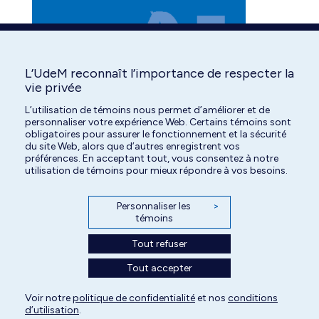
opens
opens
in
in
new
new
window
window
L’UdeM reconnaît l’importance de respecter la
vie privée
L’utilisation de témoins nous permet d’améliorer et de
personnaliser votre expérience Web. Certains témoins sont
obligatoires pour assurer le fonctionnement et la sécurité
du site Web, alors que d’autres enregistrent vos
préférences. En acceptant tout, vous consentez à notre
utilisation de témoins pour mieux répondre à vos besoins.
Personnaliser les
>
témoins
Tout refuser
Tout accepter
Voir notre
politique de confidentialité
et nos
conditions
Tous droits réservés | Centre hospitalier universitaire vétérinaire de l'Université
d’utilisation
.
de Montréal | 2026