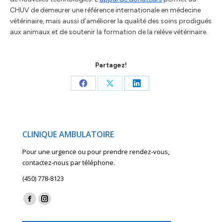
CHUV de demeurer une référence internationale en médecine
vétérinaire, mais aussi d’améliorer la qualité des soins prodigués
aux animaux et de soutenir la formation de la relève vétérinaire.
Partagez!
Share
Share
Share
on
on
on
Facebook
X
LinkedIn
CLINIQUE AMBULATOIRE
Pour une urgence ou pour prendre rendez-vous,
contactez-nous par téléphone.
(450) 778-8123
Find us on:
Facebook
Instagram
page
page