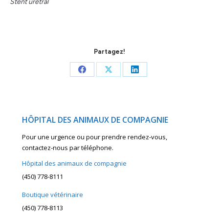
Stent urétral
Partagez!
Share
Share
Share
on
on
on
Facebook
X
LinkedIn
HÔPITAL DES ANIMAUX DE COMPAGNIE
Pour une urgence ou pour prendre rendez-vous,
contactez-nous par téléphone.
Hôpital des animaux de compagnie
(450) 778-8111
Boutique vétérinaire
(450) 778-8113