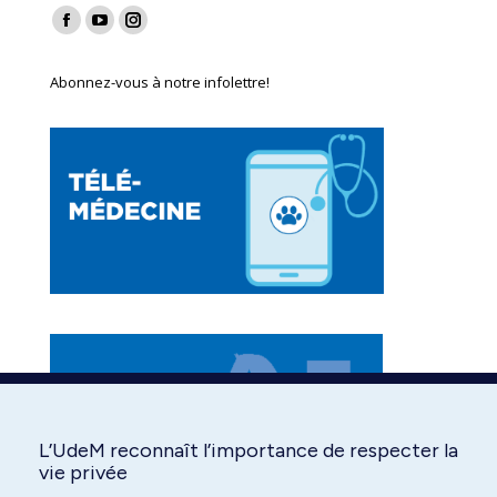
Find us on:
Facebook
YouTube
Instagram
page
page
page
Abonnez-vous à notre infolettre!
opens
opens
opens
in
in
in
new
new
new
window
window
window
L’UdeM reconnaît l’importance de respecter la
vie privée