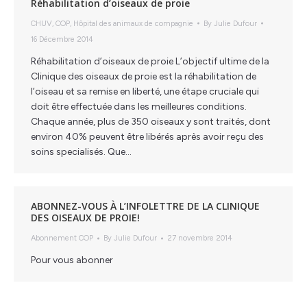
Réhabilitation d’oiseaux de proie
CHUV
,
COP
,
Hôpital des animaux de compagnie
By
Julie Dufour
16 Décembre 2014
Réhabilitation d’oiseaux de proie L’objectif ultime de la
Clinique des oiseaux de proie est la réhabilitation de
l’oiseau et sa remise en liberté, une étape cruciale qui
doit être effectuée dans les meilleures conditions.
Chaque année, plus de 350 oiseaux y sont traités, dont
environ 40% peuvent être libérés après avoir reçu des
soins specialisés. Que…
ABONNEZ-VOUS À L’INFOLETTRE DE LA CLINIQUE
DES OISEAUX DE PROIE!
Abonnement COP
By
Julie Dufour
27 novembre 2014
Pour vous abonner