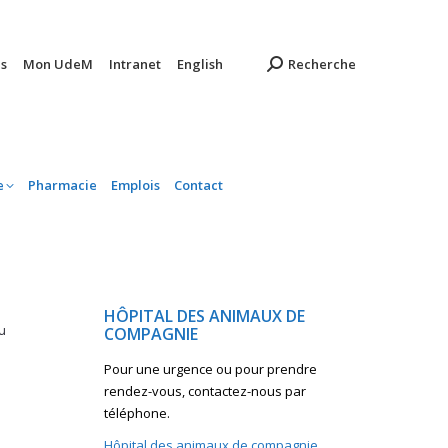
ambulatoire
Pharmacie
Emplois
Contact
s
Mon UdeM
Intranet
English
Recherche
e
Pharmacie
Emplois
Contact
HÔPITAL DES ANIMAUX DE
u
COMPAGNIE
Pour une urgence ou pour prendre
rendez-vous, contactez-nous par
téléphone.
Hôpital des animaux de compagnie