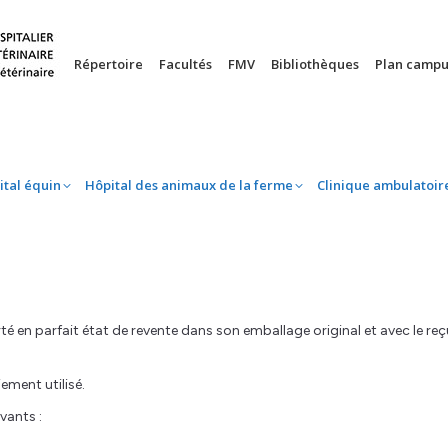
nie
Hôpital équin
Hôpital des animaux de la ferme
Clinique 
Répertoire
Facultés
FMV
Bibliothèques
Plan campu
ital équin
Hôpital des animaux de la ferme
Clinique ambulatoir
té en parfait état de revente dans son emballage original et avec le reç
ment utilisé.
vants :