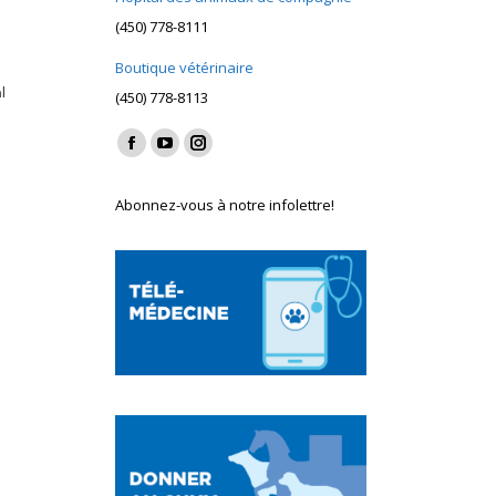
(450) 778-8111
Boutique vétérinaire
l
(450) 778-8113
Find us on:
Facebook
YouTube
Instagram
page
page
page
Abonnez-vous à notre infolettre!
opens
opens
opens
in
in
in
new
new
new
window
window
window