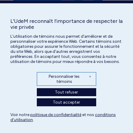
L’UdeM reconnaît l’importance de respecter la
vie privée
L’utilisation de témoins nous permet d’améliorer et de
personnaliser votre expérience Web. Certains témoins sont
obligatoires pour assurer le fonctionnement et la sécurité
du site Web, alors que d’autres enregistrent vos
préférences. En acceptant tout, vous consentez à notre
utilisation de témoins pour mieux répondre à vos besoins.
Personnaliser les
>
témoins
Tout refuser
Tout accepter
Voir notre
politique de confidentialité
et nos
conditions
Tous droits réservés | Centre hospitalier universitaire vétérinaire de l'Université
d’utilisation
.
de Montréal | 2026
Paramètres des témoins