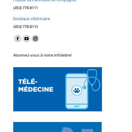
(450) 778-8111
Boutique vétérinaire
(450) 778-8113
Find us on:
Facebook
YouTube
Instagram
page
page
page
Abonnez-vous à notre infolettre!
opens
opens
opens
in
in
in
new
new
new
window
window
window