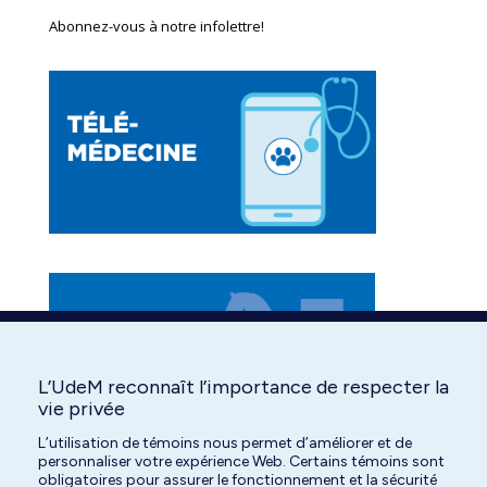
page
page
page
Abonnez-vous à notre infolettre!
opens
opens
opens
in
in
in
new
new
new
window
window
window
L’UdeM reconnaît l’importance de respecter la
vie privée
L’utilisation de témoins nous permet d’améliorer et de
personnaliser votre expérience Web. Certains témoins sont
obligatoires pour assurer le fonctionnement et la sécurité