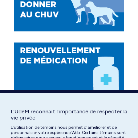
L’UdeM reconnaît l’importance de respecter la
Find us on:
Facebook
YouTube
Instagram
vie privée
page
page
page
L’utilisation de témoins nous permet d’améliorer et de
personnaliser votre expérience Web. Certains témoins sont
opens
opens
opens
obligatoires pour assurer le fonctionnement et la sécurité