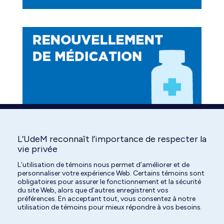
L’UdeM reconnaît l’importance de respecter la
Find us on:
Facebook
YouTube
Instagram
vie privée
page
page
page
L’utilisation de témoins nous permet d’améliorer et de
personnaliser votre expérience Web. Certains témoins sont
opens
opens
opens
obligatoires pour assurer le fonctionnement et la sécurité
in
in
in
du site Web, alors que d’autres enregistrent vos
préférences. En acceptant tout, vous consentez à notre
new
new
new
utilisation de témoins pour mieux répondre à vos besoins.
window
window
window