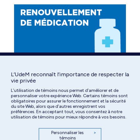
L’UdeM reconnaît l’importance de respecter la
Find us on:
Facebook
YouTube
Instagram
vie privée
page
page
page
L’utilisation de témoins nous permet d’améliorer et de
personnaliser votre expérience Web. Certains témoins sont
opens
opens
opens
obligatoires pour assurer le fonctionnement et la sécurité
in
in
in
du site Web, alors que d’autres enregistrent vos
préférences. En acceptant tout, vous consentez à notre
new
new
new
utilisation de témoins pour mieux répondre à vos besoins.
window
window
window
Personnaliser les
>
témoins