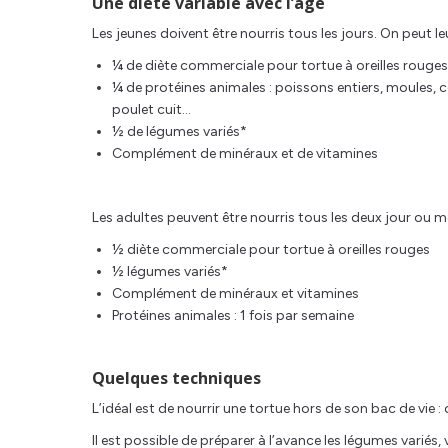
Une diète variable avec l’âge
Les jeunes doivent être nourris tous les jours. On peut le
¼ de diète commerciale pour tortue à oreilles rouges
¼ de protéines animales : poissons entiers, moules, c
poulet cuit…
½ de légumes variés*
Complément de minéraux et de vitamines
Les adultes peuvent être nourris tous les deux jour ou m
½ diète commerciale pour tortue à oreilles rouges
½ légumes variés*
Complément de minéraux et vitamines
Protéines animales : 1 fois par semaine
Quelques techniques
L’idéal est de nourrir une tortue hors de son bac de vie 
Il est possible de préparer à l’avance les légumes varié