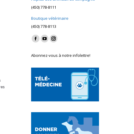
(450) 778-8111
Boutique vétérinaire
(450) 778-8113
Find us on:
Facebook
YouTube
Instagram
page
page
page
Abonnez-vous à notre infolettre!
opens
opens
opens
in
in
in
new
new
new
s
window
window
window
res