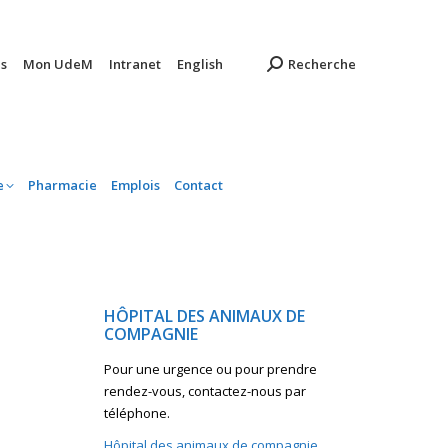
ambulatoire
Pharmacie
Emplois
Contact
s
Mon UdeM
Intranet
English
Recherche
e
Pharmacie
Emplois
Contact
HÔPITAL DES ANIMAUX DE
COMPAGNIE
Pour une urgence ou pour prendre
rendez-vous, contactez-nous par
téléphone.
Hôpital des animaux de compagnie