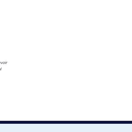
voir
l