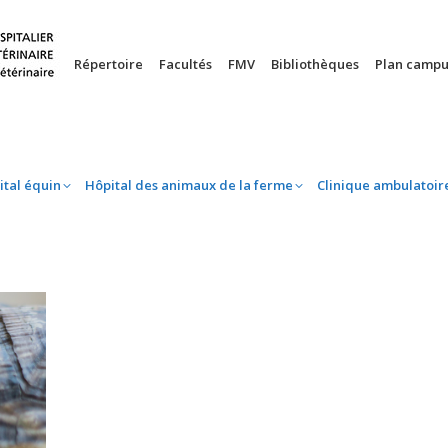
nie
Hôpital équin
Hôpital des animaux de la ferme
Clinique 
Répertoire
Facultés
FMV
Bibliothèques
Plan campu
ital équin
Hôpital des animaux de la ferme
Clinique ambulatoir