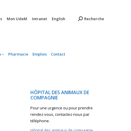
ambulatoire
Pharmacie
Emplois
Contact
s
Mon UdeM
Intranet
English
Recherche
e
Pharmacie
Emplois
Contact
HÔPITAL DES ANIMAUX DE
COMPAGNIE
Pour une urgence ou pour prendre
rendez-vous, contactez-nous par
téléphone.
Hôpital des animaux de compagnie