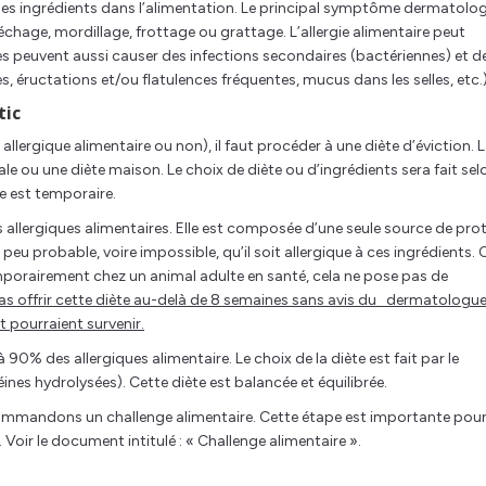
u des ingrédients dans l’alimentation. Le principal symptôme dermatolo
léchage, mordillage, frottage ou grattage. L’allergie alimentaire peut
res peuvent aussi causer des infections secondaires (bactériennes) et d
s, éructations et/ou flatulences fréquentes, mucus dans les selles, etc.)
tic
 allergique alimentaire ou non), il faut procéder à une diète d’éviction. 
le ou une diète maison. Le choix de diète ou d’ingrédients sera fait sel
te est temporaire.
llergiques alimentaires. Elle est composée d’une seule source de prot
t peu probable, voire impossible, qu’il soit allergique à ces ingrédients. 
mporairement chez un animal adulte en santé, cela ne pose pas de
as offrir cette diète au-delà de 8 semaines sans avis du dermatologue
t pourraient survenir.
% des allergiques alimentaire. Le choix de la diète est fait par le
nes hydrolysées). Cette diète est balancée et équilibrée.
 recommandons un challenge alimentaire. Cette étape est importante pou
. Voir le document intitulé : « Challenge alimentaire ».