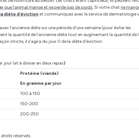
tés de nourriture au besoin. Les chats étant capricieux, ils peuvent ref
urer que l’animal mange et ne perde pas de poids.
Si votre chat
ne mang
la diète d’éviction
et communiquez avec le service de dermatologie vi
 avec l’ancienne diète sur une période d’une semaine (pour éviter les
ent la quantité de l’ancienne diète tout en augmentant la quantité de 
açon stricte, il s’agira du jour 0 de la diète d’éviction.
 jour (et à diviser en deux repas
)
Protéine (viande)
En gramme par jour
100 à 150
150-200
200-250
 droits réservés.