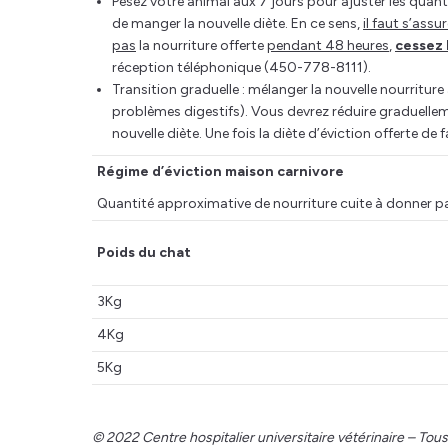
Pesez votre animal aux 7 jours pour ajuster les quanti
de manger la nouvelle diète. En ce sens,
il faut s’ass
pas
la nourriture offerte
pendant 48 heures
,
cessez 
réception téléphonique (450-778-8111).
Transition graduelle : mélanger la nouvelle nourriture
problèmes digestifs). Vous devrez réduire graduellem
nouvelle diète. Une fois la diète d’éviction offerte de f
Régime d’éviction maison carnivore
Quantité approximative de nourriture cuite à donner par
Poids du chat
3Kg
4Kg
5Kg
© 2022 Centre hospitalier universitaire vétérinaire – Tous