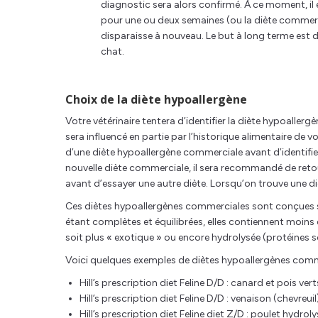
diagnostic sera alors confirmé. À ce moment, i
pour une ou deux semaines (ou la diète commerci
disparaisse à nouveau. Le but à long terme est d
chat.
Choix de la diète hypoallergène
Votre vétérinaire tentera d’identifier la diète hypoalle
sera influencé en partie par l’historique alimentaire de votr
d’une diète hypoallergène commerciale avant d’identifier c
nouvelle diète commerciale, il sera recommandé de retou
avant d’essayer une autre diète. Lorsqu’on trouve une dièt
Ces diètes hypoallergènes commerciales sont conçues sp
étant complètes et équilibrées, elles contiennent moins d
soit plus « exotique » ou encore hydrolysée (protéines sc
Voici quelques exemples de diètes hypoallergènes comme
Hill’s prescription diet Feline D/D : canard et pois ve
Hill’s prescription diet Feline D/D : venaison (chevreui
Hill’s prescription diet Feline diet Z/D : poulet hydro