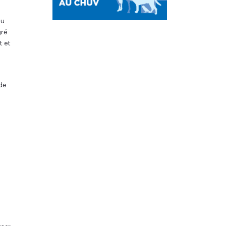
ou
gré
t et
de