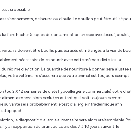
 test si possible.
d’assaisonnements, de beurre ou d’huile. Le bouillon peut être utilisé pou
s lui faire hacher (risques de contamination croisée avec bœuf, poulet,
erts, ils doivent être bouillis puis écrasés et mélangés à la viande bouil
obablement nécessaire de les nourrir avec cette même « diète test ».
 du régime d’éviction. La quantité de nourriture à donner sera ajustée 
lus, votre vétérinaire s’assurera que votre animal est toujours exempt
son (ou 2 X 12 semaines de diète hypoallergène commerciale) votre cha
ie alimentaire sera alors exclu (en autant qu’il soit toujours exempt
étape suivante sera probablement le test d’allergie intradermique afin
te atopique).
viction, le diagnostic d’allergie alimentaire sera alors vraisemblable. Po
 s’il y a réapparition du prurit au cours des 7 à 10 jours suivant, le