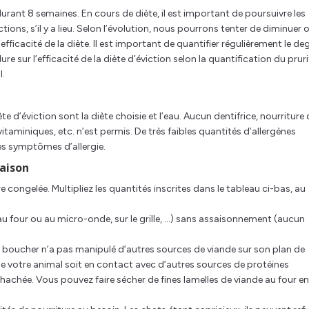
 durant 8 semaines. En cours de diète, il est important de poursuivre les
ions, s’il y a lieu. Selon l’évolution, nous pourrons tenter de diminuer 
fficacité de la diète. Il est important de quantifier régulièrement le de
re sur l’efficacité de la diète d’éviction selon la quantification du pruri
l.
e d’éviction sont la diète choisie et l’eau. Aucun dentifrice, nourriture 
taminiques, etc. n’est permis. De très faibles quantités d’allergènes
es symptômes d’allergie.
maison
e congelée. Multipliez les quantités inscrites dans le tableau ci-bas, au
t au four ou au micro-onde, sur le grille, …) sans assaisonnement (aucun
le boucher n’a pas manipulé d’autres sources de viande sur son plan de
 que votre animal soit en contact avec d’autres sources de protéines
hachée. Vous pouvez faire sécher de fines lamelles de viande au four en