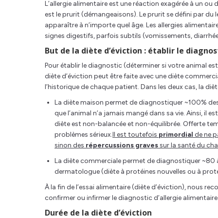
L’allergie alimentaire est une réaction exagérée à un o
est le prurit (démangeaisons). Le prurit se défini par du 
apparaître à n’importe quel âge. Les allergies alimentai
signes digestifs, parfois subtils (vomissements, diarrhée
But de la diète d’éviction : établir le diagnos
Pour établir le diagnostic (déterminer si votre animal est
diète d’éviction peut être faite avec une diète commercia
l’historique de chaque patient. Dans les deux cas, la diè
La diète maison permet de diagnostiquer ~100% des a
que l’animal n’a jamais mangé dans sa vie. Ainsi, il es
diète est non-balancée et non-équilibrée. Offerte te
problèmes sérieux.
Il est toutefois
primordial
de ne p
sinon des
répercussions graves
sur la santé du cha
La diète commerciale permet de diagnostiquer ~80 à 90
dermatologue (diète à protéines nouvelles ou à protéi
À la fin de l’essai alimentaire (diète d’éviction), nous
confirmer ou infirmer le diagnostic d’allergie alimentaire
Durée de la diète d’éviction