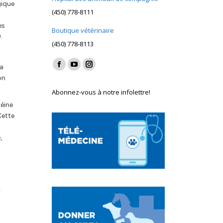
gique
(450) 778-8111
es
Boutique vétérinaire
.
(450) 778-8113
Find us on:
La
Facebook
YouTube
Instagram
on
page
page
page
Abonnez-vous à notre infolettre!
opens
opens
opens
éine
in
in
in
Cette
new
new
new
window
window
window
,
r