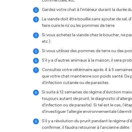
commerciale, etc.
Gardez votre chat à l’intérieur durant la durée du
La viande doit être bouillie sans ajouter de sel, 
faire cuire le riz ou les pommes de terre.
Si vous achetez la viande chez le boucher, ne pa
etc.).
Si vous utilisez des pommes de terre ou des pois v
S’il y a d’autres animaux à la maison, il sera pr
Consultez votre vétérinaire après 4 à 5 semaines
que votre chat maintienne son poids santé. De p
d’infection cutanée ou de parasites.
Si suite à 12 semaines de régime d’éviction mai
toujours autant de prurit, le diagnostic d’allerg
d’infection ou de parasite). Si tel est le cas, l’
d’investiguer l’allergie environnementale (dermi
S’il y a résolution du prurit pendant le régime d’é
confirmer, il faudra retourner à l’ancienne diète :