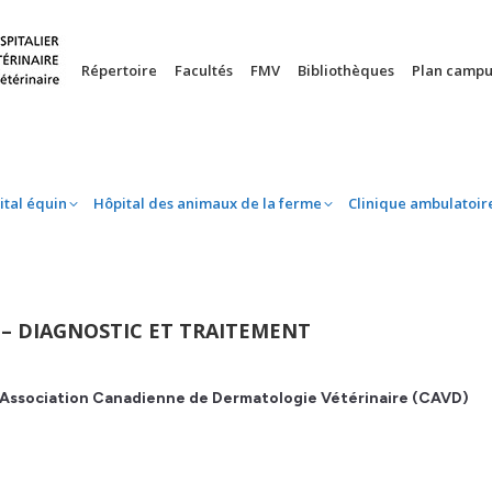
nie
Hôpital équin
Hôpital des animaux de la ferme
Clinique 
Répertoire
Facultés
FMV
Bibliothèques
Plan campu
ital équin
Hôpital des animaux de la ferme
Clinique ambulatoir
 – DIAGNOSTIC ET TRAITEMENT
l’Association Canadienne de Dermatologie Vétérinaire (CAVD)