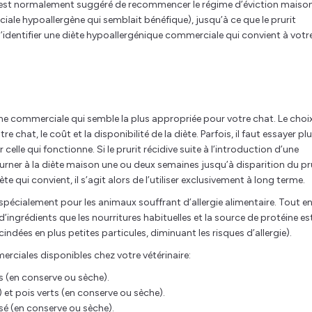
l est normalement suggéré de recommencer le régime d’éviction maiso
ale hypoallergène qui semblait bénéfique), jusqu’à ce que le prurit
’identifier une diète hypoallergénique commerciale qui convient à votr
rgène commerciale qui semble la plus appropriée pour votre chat. Le choi
e chat, le coût et la disponibilité de la diète. Parfois, il faut essayer pl
elle qui fonctionne. Si le prurit récidive suite à l’introduction d’une
rner à la diète maison une ou deux semaines jusqu’à disparition du pr
e qui convient, il s’agit alors de l’utiliser exclusivement à long terme.
écialement pour les animaux souffrant d’allergie alimentaire. Tout e
’ingrédients que les nourritures habituelles et la source de protéine es
indées en plus petites particules, diminuant les risques d’allergie).
rciales disponibles chez votre vétérinaire:
rts (en conserve ou sèche).
l) et pois verts (en conserve ou sèche).
lysé (en conserve ou sèche).