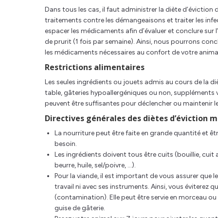
Dans tous les cas, il faut administrer la diète d’éviction
traitements contre les démangeaisons et traiter les infect
espacer les médicaments afin d’évaluer et conclure sur l’e
de prurit (1 fois par semaine). Ainsi, nous pourrons conclu
les médicaments nécessaires au confort de votre anima
Restrictions alimentaires
Les seules ingrédients ou jouets admis au cours de la dièt
table, gâteries hypoallergéniques ou non, suppléments vi
peuvent être suffisantes pour déclencher ou maintenir l
Directives générales des diètes d’éviction 
La nourriture peut être faite en grande quantité et êtr
besoin.
Les ingrédients doivent tous être cuits (bouillie, cui
beurre, huile, sel/poivre, …).
Pour la viande, il est important de vous assurer que 
travail ni avec ses instruments. Ainsi, vous éviterez
(contamination). Elle peut être servie en morceau ou 
guise de gâterie.