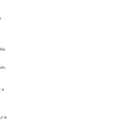
r
lie.
afin
t a
ur le