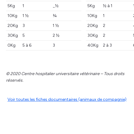
5Kg
1
_½
5Kg
½ à 1
10Kg
1 ½
¾
10Kg
1
20Kg
3
1 ½
20Kg
2
30Kg
5
2 ½
30Kg
2
0Kg
5 à 6
3
40Kg
2 à 3
© 2020 Centre hospitalier universitaire vétérinaire – Tous droits
réservés.
Voir toutes les fiches documentaires (animaux de compagnie)