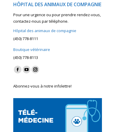
HÔPITAL DES ANIMAUX DE COMPAGNIE
Pour une urgence ou pour prendre rendez-vous,
contactez-nous par téléphone.
Hôpital des animaux de compagnie
(450) 778-8111
Boutique vétérinaire
(450) 778-8113
Find us on:
Facebook
YouTube
Instagram
page
page
page
Abonnez-vous à notre infolettre!
opens
opens
opens
in
in
in
new
new
new
window
window
window