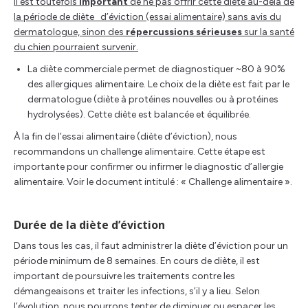
Il est toutefois
important
de ne pas offrir cette diète au-delà de
la période de diète d’éviction (essai alimentaire) sans avis du
dermatologue, sinon des
répercussions sérieuses
sur la santé
du chien pourraient survenir.
La diète commerciale permet de diagnostiquer ~80 à 90%
des allergiques alimentaire. Le choix de la diète est fait par le
dermatologue (diète à protéines nouvelles ou à protéines
hydrolysées). Cette diète est balancée et équilibrée.
À la fin de l’essai alimentaire (diète d’éviction), nous
recommandons un challenge alimentaire. Cette étape est
importante pour confirmer ou infirmer le diagnostic d’allergie
alimentaire. Voir le document intitulé : « Challenge alimentaire ».
Durée de la diète d’éviction
Dans tous les cas, il faut administrer la diète d’éviction pour un
période minimum de 8 semaines. En cours de diète, il est
important de poursuivre les traitements contre les
démangeaisons et traiter les infections, s’il y a lieu. Selon
l’évolution, nous pourrons tenter de diminuer ou espacer les