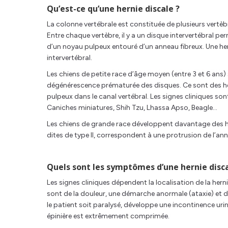
Qu’est-ce qu’une hernie discale ?
La colonne vertébrale est constituée de plusieurs vertèbr
Entre chaque vertèbre, il y a un disque intervertébral pe
d’un noyau pulpeux entouré d’un anneau fibreux. Une her
intervertébral.
Les chiens de petite race d’âge moyen (entre 3 et 6 ans)
dégénérescence prématurée des disques. Ce sont des her
pulpeux dans le canal vertébral. Les signes cliniques so
Caniches miniatures, Shih Tzu, Lhassa Apso, Beagle…
Les chiens de grande race développent davantage des he
dites de type II, correspondent à une protrusion de l’ann
Quels sont les symptômes d’une hernie disca
Les signes cliniques dépendent la localisation de la her
sont de la douleur, une démarche anormale (ataxie) et de 
le patient soit paralysé, développe une incontinence urin
épinière est extrêmement comprimée.