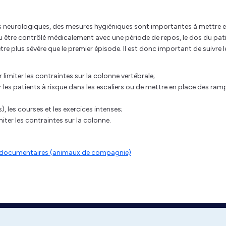
cits neurologiques, des mesures hygiéniques sont importantes à mettre 
pu être contrôlé médicalement avec une période de repos, le dos du pat
 être plus sévère que le premier épisode. Il est donc important de suivre l
r limiter les contraintes sur la colonne vertébrale;
r les patients à risque dans les escaliers ou de mettre en place des ram
, les courses et les exercices intenses;
iter les contraintes sur la colonne.
es documentaires (animaux de compagnie)