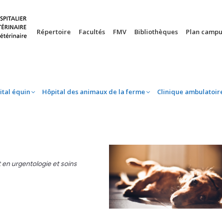
nie
Hôpital équin
Hôpital des animaux de la ferme
Clinique 
Répertoire
Facultés
FMV
Bibliothèques
Plan campu
ital équin
Hôpital des animaux de la ferme
Clinique ambulatoir
nt en urgentologie et soins