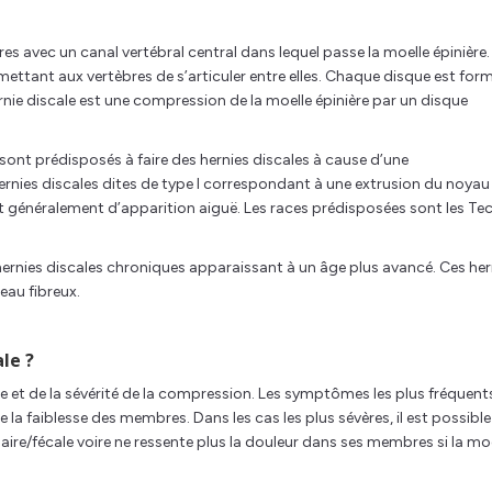
es avec un canal vertébral central dans lequel passe la moelle épinière.
rmettant aux vertèbres de s’articuler entre elles. Chaque disque est for
nie discale est une compression de la moelle épinière par un disque
 sont prédisposés à faire des hernies discales à cause d’une
nies discales dites de type I correspondant à une extrusion du noyau
nt généralement d’apparition aiguë. Les races prédisposées sont les Tec
rnies discales chroniques apparaissant à un âge plus avancé. Ces her
eau fibreux.
le ?
nie et de la sévérité de la compression. Les symptômes les plus fréquent
la faiblesse des membres. Dans les cas les plus sévères, il est possibl
aire/fécale voire ne ressente plus la douleur dans ses membres si la mo