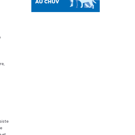
e
re,
siste
le
e et