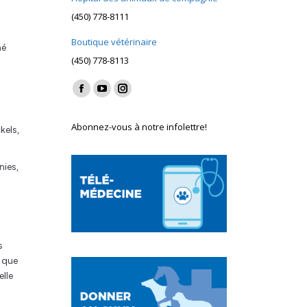
(450) 778-8111
Boutique vétérinaire
mé
(450) 778-8113
Find us on:
Facebook
YouTube
Instagram
page
page
page
Abonnez-vous à notre infolettre!
kels,
opens
opens
opens
in
in
in
nies,
new
new
new
window
window
window
s
e que
elle