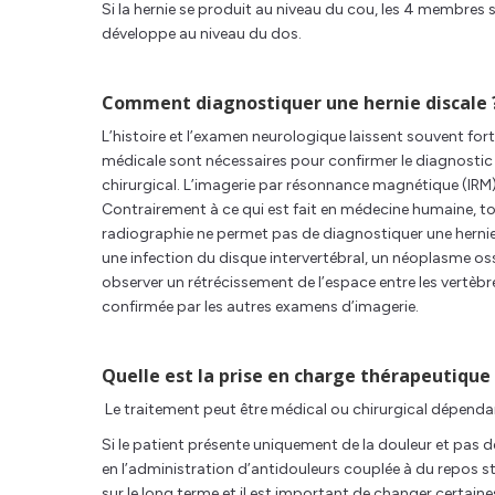
Si la hernie se produit au niveau du cou, les 4 membres s
développe au niveau du dos.
Comment diagnostiquer une hernie discale 
L’histoire et l’examen neurologique laissent souvent fo
médicale sont nécessaires pour confirmer le diagnostic e
chirurgical. L’imagerie par résonnance magnétique (IRM
Contrairement à ce qui est fait en médecine humaine, to
radiographie ne permet pas de diagnostiquer une hernie 
une infection du disque intervertébral, un néoplasme os
observer un rétrécissement de l’espace entre les vertèbre
confirmée par les autres examens d’imagerie.
Quelle est la prise en charge thérapeutique 
Le traitement peut être médical ou chirurgical dépenda
Si le patient présente uniquement de la douleur et pas de
en l’administration d’antidouleurs couplée à du repos stri
sur le long terme et il est important de changer certaines