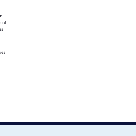
en
ient
es
pes