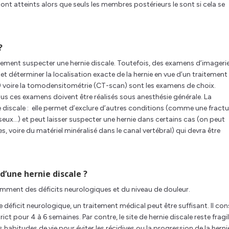
ont atteints alors que seuls les membres postérieurs le sont si cela se
?
rtement suspecter une hernie discale. Toutefois, des examens d’imageri
t déterminer la localisation exacte de la hernie en vue d’un traitement
) voire la tomodensitométrie (CT-scan) sont les examens de choix.
us ces examens doivent être réalisés sous anesthésie générale. La
discale : elle permet d’exclure d’autres conditions (comme une fractu
seux…) et peut laisser suspecter une hernie dans certains cas (on peut
s, voire du matériel minéralisé dans le canal vertébral) qui devra être
d’une hernie discale ?
mment des déficits neurologiques et du niveau de douleur.
 déficit neurologique, un traitement médical peut être suffisant. Il con
ct pour 4 à 6 semaines. Par contre, le site de hernie discale reste fragi
 habitudes de vie pour éviter les récidives ou la progression de la herni