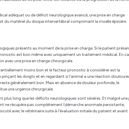
ical adéquat ou de déficit neurologique avancé, une prise en charge
rait du matériel du disque intervertébral comprimant la moelle épinière.
ogiques présents au moment de la prise en charge. Si le patient prése
 pronostic est bon même avec uniquement un traitement médical. En ca
on avec une prise en charge chirurgicale.
otentiellement moins bon et le facteur pronostic à considérer est la
pinçant les doigts et en regardant si l’animal a une réaction douloure
c reste généralement bon. Mais en absence de douleur profonde, le
itue une urgence chirurgicale.
t plus long que les déficits neurologiques sont sévères. Et malgré une 
atient ne récupère pas complètement (démarche anormale persistante,
scuté avec le vétérinaire suite à l’évaluation initiale du patient et avant