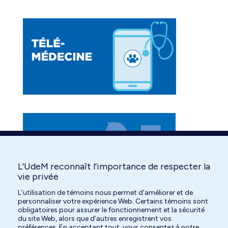
opens
opens
opens
in
in
in
new
new
new
window
window
window
L’UdeM reconnaît l’importance de respecter la
vie privée
L’utilisation de témoins nous permet d’améliorer et de
personnaliser votre expérience Web. Certains témoins sont
obligatoires pour assurer le fonctionnement et la sécurité
du site Web, alors que d’autres enregistrent vos
préférences. En acceptant tout, vous consentez à notre