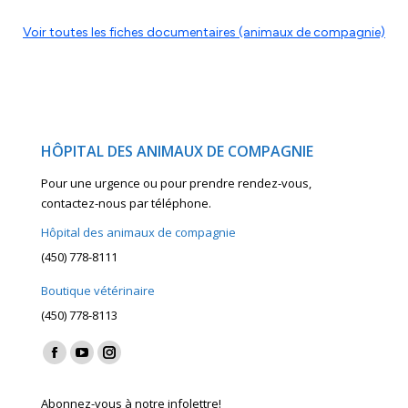
Voir toutes les fiches documentaires (animaux de compagnie)
HÔPITAL DES ANIMAUX DE COMPAGNIE
Pour une urgence ou pour prendre rendez-vous,
contactez-nous par téléphone.
Hôpital des animaux de compagnie
(450) 778-8111
Boutique vétérinaire
(450) 778-8113
Find us on:
Facebook
YouTube
Instagram
page
page
page
Abonnez-vous à notre infolettre!