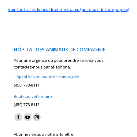
Voir toutes les fiches documentaires (animaux de compagnie)
HÔPITAL DES ANIMAUX DE COMPAGNIE
Pour une urgence ou pour prendre rendez-vous,
contactez-nous par téléphone.
Hôpital des animaux de compagnie
(450) 778-8111
Boutique vétérinaire
(450) 778-8113
Find us on:
Facebook
YouTube
Instagram
page
page
page
Abonnez-vous à notre infolettre!
opens
opens
opens