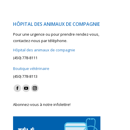
HÔPITAL DES ANIMAUX DE COMPAGNIE
Pour une urgence ou pour prendre rendez-vous,
contactez-nous par téléphone.
Hôpital des animaux de compagnie
(450) 778-8111
Boutique vétérinaire
(450) 778-8113
Find us on:
Facebook
YouTube
Instagram
page
page
page
Abonnez-vous à notre infolettre!
opens
opens
opens
in
in
in
new
new
new
window
window
window