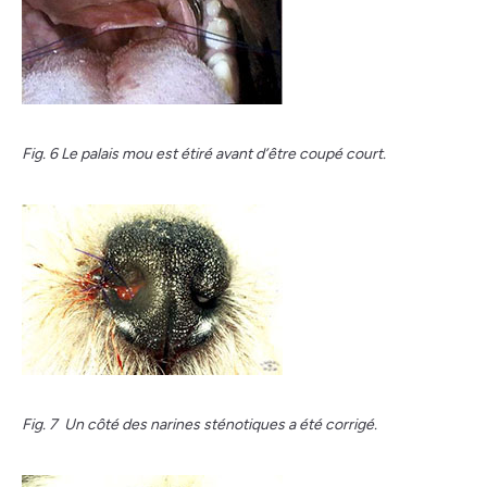
Fig. 6 Le palais mou est étiré avant d’être coupé court.
Fig. 7 Un côté des narines sténotiques a été corrigé.