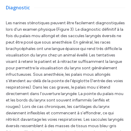
Diagnostic
Les narines sténotiques peuvent être facilement diagnostiquées
lors d’un examen physique (Figure 3). Le diagnostic définitif à la
fois du palais mou allongé et des saccules laryngés éversés ne
peut être posé que sous anesthésie. En général, les races
brachycéphales ont une langue épaisse qui rend très difficile la
visualisation du larynx chez un animal éveillé. Les tentatives
visant à retenir le patient et à rétracter suffisamment la langue
pour permettre la visualisation du larynx sont généralement
infructueuses. Sous anesthésie, les palais mous allongés
s’étendent au-delà de la pointe de l’épiglotte (l’entrée des voies
respiratoires). Dans les cas graves, le palais mou s’étend
directement dans l’ouverture laryngée. La pointe du palais mou
et les bords du larynx sont souvent inflammés (enflés et
rouges). Lors de cas chroniques, les cartilages du larynx
deviennent inflexibles et commencent à s’effondrer, ce qui
rétrécit davantage les voies respiratoires. Les saccules laryngés
éversés ressemblent à des masses de tissus mous bleu-gris