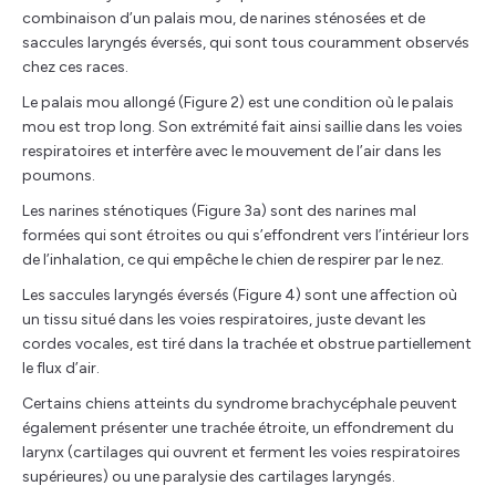
combinaison d’un palais mou, de narines sténosées et de
saccules laryngés éversés, qui sont tous couramment observés
chez ces races.
Le palais mou allongé (Figure 2) est une condition où le palais
mou est trop long. Son extrémité fait ainsi saillie dans les voies
respiratoires et interfère avec le mouvement de l’air dans les
poumons.
Les narines sténotiques (Figure 3a) sont des narines mal
formées qui sont étroites ou qui s’effondrent vers l’intérieur lors
de l’inhalation, ce qui empêche le chien de respirer par le nez.
Les saccules laryngés éversés (Figure 4) sont une affection où
un tissu situé dans les voies respiratoires, juste devant les
cordes vocales, est tiré dans la trachée et obstrue partiellement
le flux d’air.
Certains chiens atteints du syndrome brachycéphale peuvent
également présenter une trachée étroite, un effondrement du
larynx (cartilages qui ouvrent et ferment les voies respiratoires
supérieures) ou une paralysie des cartilages laryngés.